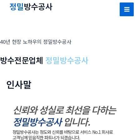
콘
정밀
방수공사
텐
Mai
츠
Men
로
건
40년 현장 노하우의 정밀방수공사
너
뛰
방수전문업체
정밀방수공사
기
인사말
신뢰와 성실로 최선을 다하는
정밀방수공사
입니다.
정밀방수공사는 정도와 신뢰를 바탕으로 서비스 No.1 회사로
고객님께 믿음직한 파트너가 되겠습니다.