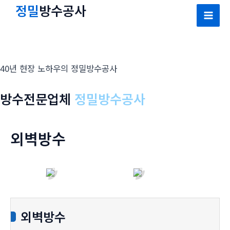
콘
정밀
방수공사
텐
Mai
츠
Men
로
건
40년 현장 노하우의 정밀방수공사
너
뛰
방수전문업체
정밀방수공사
기
외벽방수
외벽방수